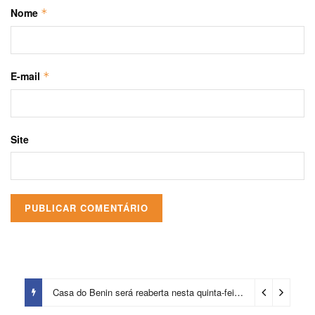
Nome
*
E-mail
*
Site
Casa do Benin será reaberta nesta quinta-feira (6)
1 dia ago