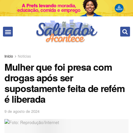
Fale conosco
Início
Notícias
Mulher que foi presa com
drogas após ser
supostamente feita de refém
é liberada
9 de agosto de 2024