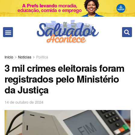
Fale conosco
Início
Notícias
Política
3 mil crimes eleitorais foram
registrados pelo Ministério
da Justiça
14 de outubro de 2024