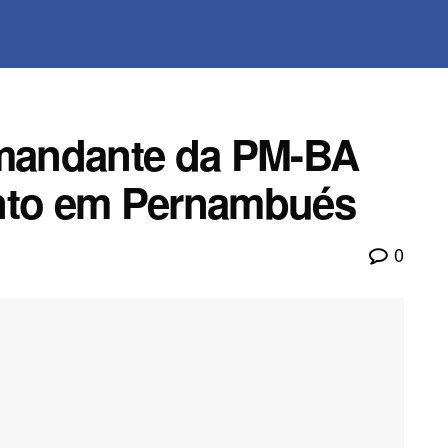
omandante da PM-BA
ento em Pernambués
0