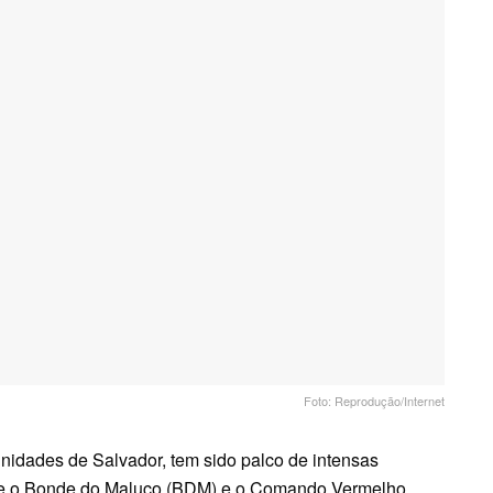
Foto: Reprodução/Internet
idades de Salvador, tem sido palco de intensas
entre o Bonde do Maluco (BDM) e o Comando Vermelho