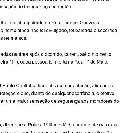
ensação de insegurança na região.
tiroteio foi registrado na Rua Thomaz Gonzaga,
o nome ainda não foi divulgado, foi baleada e socorrida
s ferimentos.
izadas na área após o ocorrido, porém, até o momento,
eira (11), outra pessoa foi morta na Rua 1º de Maio,
l Paulo Coutinho, tranquilizou a população, afirmando
proteção e que, diante de qualquer ocorrência, o efetivo
cionar uma maior sensação de segurança aos moradores do
o, dizer que a Polícia Militar está diuturnamente nas ruas
nal de protegê-la. E sempre que há qualquer situação