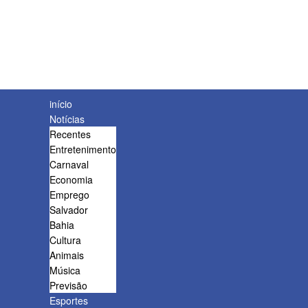
início
Notícias
Recentes
Entretenimento
Carnaval
Economia
Emprego
Salvador
Bahia
Cultura
Animais
Música
Previsão
Esportes