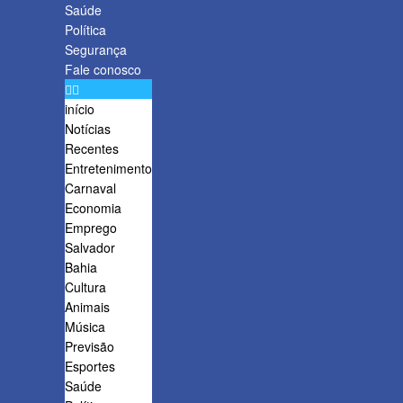
Saúde
Política
Segurança
Fale conosco
início
Notícias
Recentes
Entretenimento
Carnaval
Economia
Emprego
Salvador
Bahia
Cultura
Animais
Música
Previsão
Esportes
Saúde