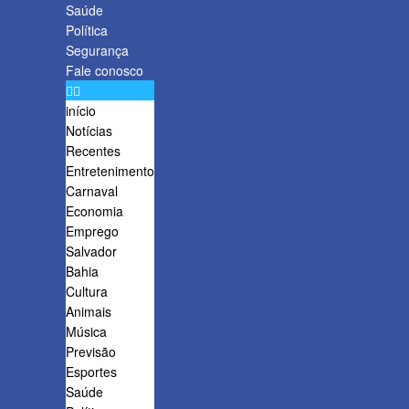
Saúde
Política
Segurança
Fale conosco
início
Notícias
Recentes
Entretenimento
Carnaval
Economia
Emprego
Salvador
Bahia
Cultura
Animais
Música
Previsão
Esportes
Saúde