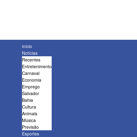
início
Notícias
Recentes
Entretenimento
Carnaval
Economia
Emprego
Salvador
Bahia
Cultura
Animais
Música
Previsão
Esportes