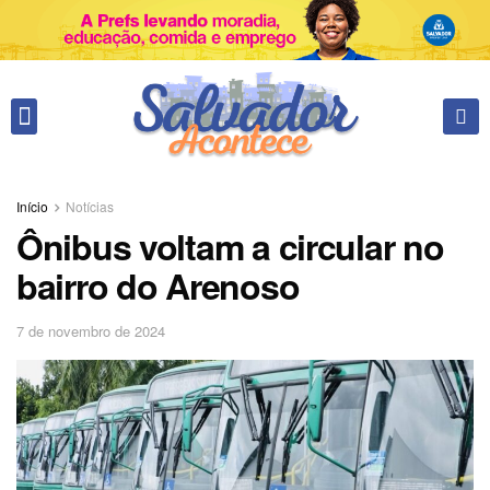
Fale conosco
Início
Notícias
Ônibus voltam a circular no
bairro do Arenoso
7 de novembro de 2024