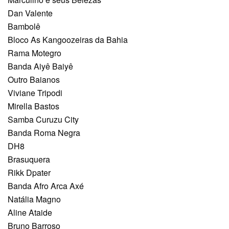
Dan Valente
Bambolê
Bloco As Kangoozeiras da Bahia
Rama Motegro
Banda Aiyê Baiyê
Outro Baianos
Viviane Tripodi
Mirella Bastos
Samba Curuzu City
Banda Roma Negra
DH8
Brasuquera
Rikk Dpater
Banda Afro Arca Axé
Natália Magno
Aline Ataide
Bruno Barroso