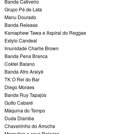
Banda Cativeiro
Grupo Pé de Lata
Manu Dourado
Banda Release
Kamaphew Tawa e Aspiral do Reggae
Estylo Candeal
Imunidade Charlie Brown
Banda Pena Branca
Coktel Baiano
Banda Afro Araiyê
TK O Rei do Bar
Diego Moraes
Banda Ruy Tapajós
Gutto Cabaré
Máquina do Tempo
Duda Diamba
Chaveirinho do Arrocha
Marculino e seus Belezas