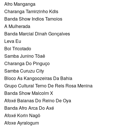
Afro Manganga
Charanga Tamirzinho Kdis
Banda Show Indios Tamoios
A Mulherada
Banda Marcial Dinah Gonçalves
Leva Eu
Boi Tricotado
Samba Junino Tôaê
Charanga Do Pinguço
Samba Curuzu City
Bloco As Kangoozeiras Da Bahia
Grupo Cultural Terno De Reis Rosa Menina
Banda Show Malcolm X
Afoxé Baianas Do Reino De Oya
Banda Afro Arca Do Axé
Afoxé Korin Nagô
Afoxe Ayralogum