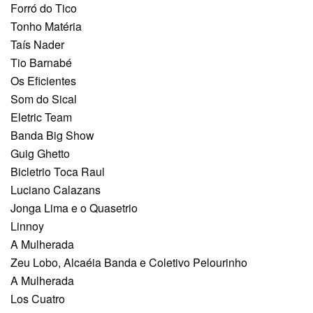
Forró do Tico
Tonho Matéria
Taís Nader
Tio Barnabé
Os Eficientes
Som do Sical
Eletric Team
Banda Big Show
Guig Ghetto
Bicletrio Toca Raul
Luciano Calazans
Jonga Lima e o Quasetrio
Linnoy
A Mulherada
Zeu Lobo, Alcaéia Banda e Coletivo Pelourinho
A Mulherada
Los Cuatro