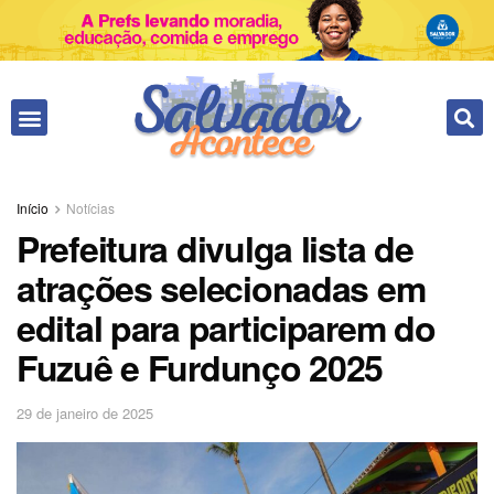
Fale conosco
Início
Notícias
Prefeitura divulga lista de
atrações selecionadas em
edital para participarem do
Fuzuê e Furdunço 2025
29 de janeiro de 2025