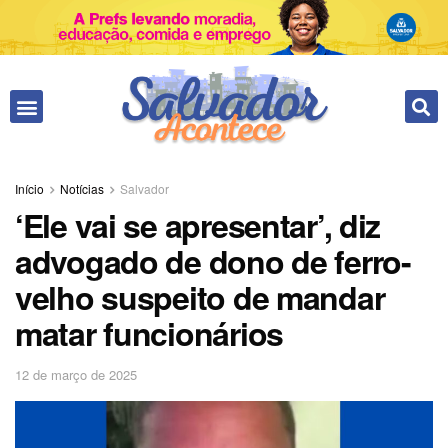
Fale conosco
Início
Notícias
Salvador
‘Ele vai se apresentar’, diz
advogado de dono de ferro-
velho suspeito de mandar
matar funcionários
12 de março de 2025