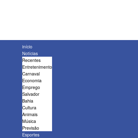
início
Notícias
Recentes
Entretenimento
Carnaval
Economia
Emprego
Salvador
Bahia
Cultura
Animais
Música
Previsão
Esportes