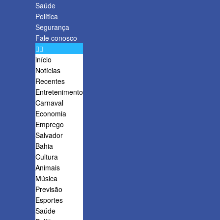
Saúde
Política
Segurança
Fale conosco
início
Notícias
Recentes
Entretenimento
Carnaval
Economia
Emprego
Salvador
Bahia
Cultura
Animais
Música
Previsão
Esportes
Saúde