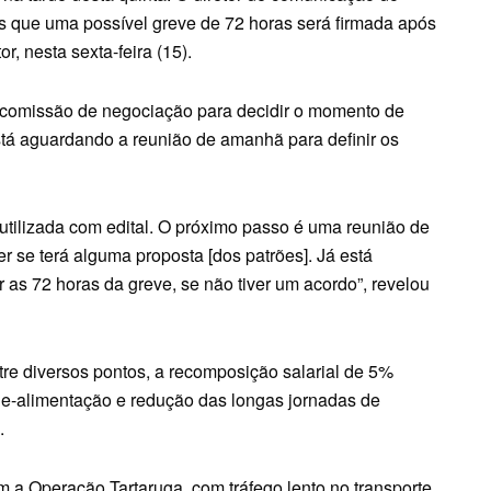
as que uma possível greve de 72 horas será firmada após
, nesta sexta-feira (15).
à comissão de negociação para decidir o momento de
está aguardando a reunião de amanhã para definir os
 utilizada com edital. O próximo passo é uma reunião de
 se terá alguma proposta [dos patrões]. Já está
r as 72 horas da greve, se não tiver um acordo”, revelou
tre diversos pontos, a recomposição salarial de 5%
ale-alimentação e redução das longas jornadas de
.
m a Operação Tartaruga, com tráfego lento no transporte