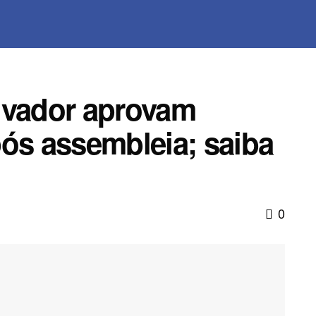
lvador aprovam
pós assembleia; saiba
0