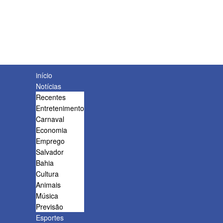
início
Notícias
Recentes
Entretenimento
Carnaval
Economia
Emprego
Salvador
Bahia
Cultura
Animais
Música
Previsão
Esportes