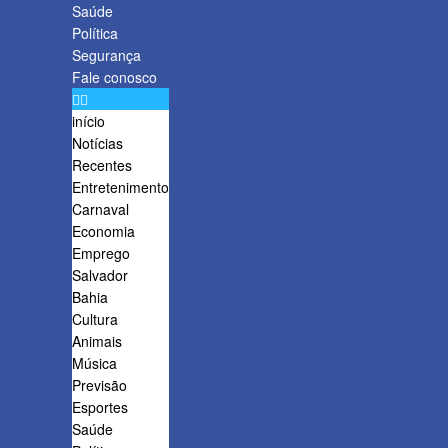
Saúde
Política
Segurança
Fale conosco
início
Notícias
Recentes
Entretenimento
Carnaval
Economia
Emprego
Salvador
Bahia
Cultura
Animais
Música
Previsão
Esportes
Saúde