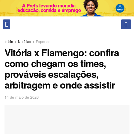
Fale conosco
Início
Notícias
Esportes
Vitória x Flamengo: confira
como chegam os times,
prováveis escalações,
arbitragem e onde assistir
14 de maio de 2026