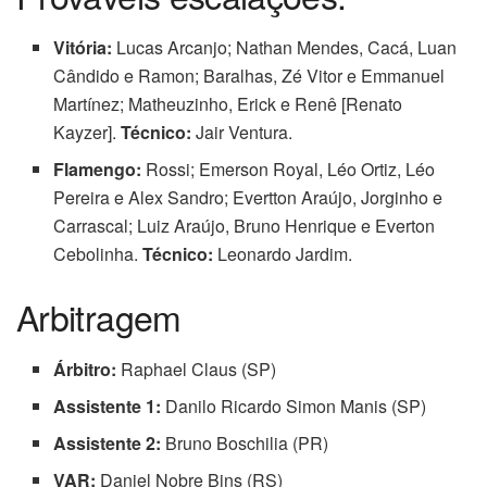
Vitória:
Lucas Arcanjo; Nathan Mendes, Cacá, Luan
Cândido e Ramon; Baralhas, Zé Vitor e Emmanuel
Martínez; Matheuzinho, Erick e Renê [Renato
Kayzer].
Técnico:
Jair Ventura.
Flamengo:
Rossi; Emerson Royal, Léo Ortiz, Léo
Pereira e Alex Sandro; Evertton Araújo, Jorginho e
Carrascal; Luiz Araújo, Bruno Henrique e Everton
Cebolinha.
Técnico:
Leonardo Jardim.
Arbitragem
Árbitro:
Raphael Claus (SP)
Assistente 1:
Danilo Ricardo Simon Manis (SP)
Assistente 2:
Bruno Boschilia (PR)
VAR:
Daniel Nobre Bins (RS)