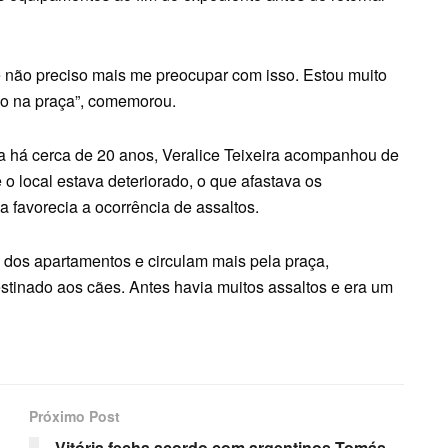
e não preciso mais me preocupar com isso. Estou muito
ão na praça”, comemorou.
ça há cerca de 20 anos, Veralice Teixeira acompanhou de
o local estava deteriorado, o que afastava os
a favorecia a ocorrência de assaltos.
 dos apartamentos e circulam mais pela praça,
tinado aos cães. Antes havia muitos assaltos e era um
Próximo Post
Vitória fecha acordo com argentinos Tomás