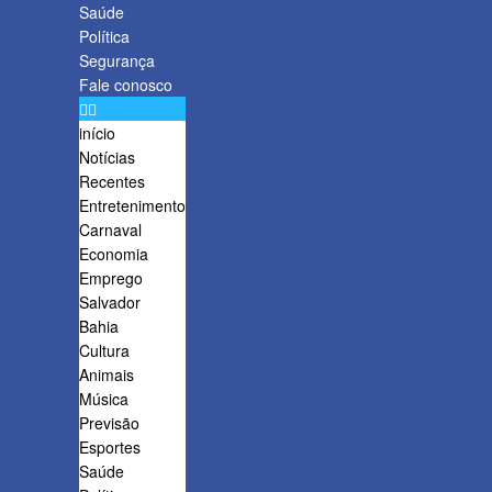
Saúde
Política
Segurança
Fale conosco
início
Notícias
Recentes
Entretenimento
Carnaval
Economia
Emprego
Salvador
Bahia
Cultura
Animais
Música
Previsão
Esportes
Saúde