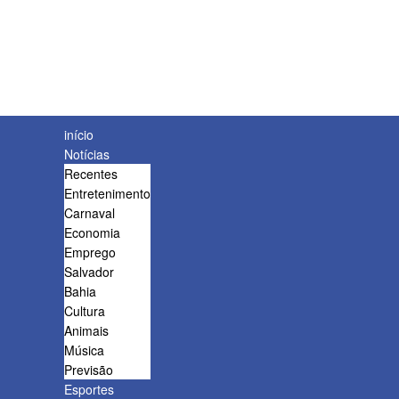
início
Notícias
Recentes
Entretenimento
Carnaval
Economia
Emprego
Salvador
Bahia
Cultura
Animais
Música
Previsão
Esportes