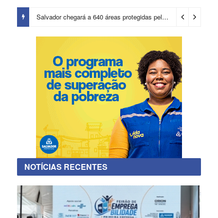
Salvador chegará a 640 áreas protegidas pela Prefeitura com investimentos em contenções de encostas e prevenção de riscos
NOTÍCIAS RECENTES