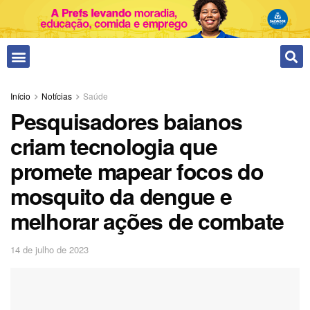
Fale conosco
Início
Notícias
Saúde
Pesquisadores baianos
criam tecnologia que
promete mapear focos do
mosquito da dengue e
melhorar ações de combate
14 de julho de 2023